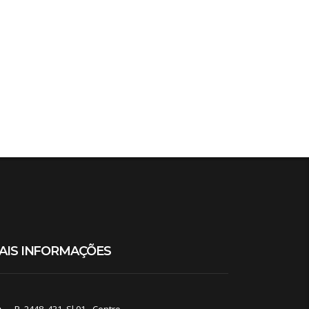
AIS INFORMAÇÕES
R. 2448, 431, Sl 01 - Centro