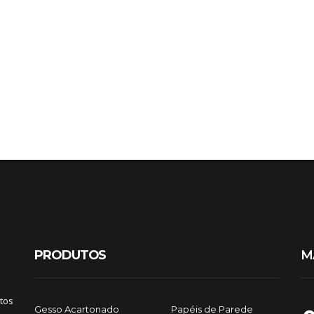
PRODUTOS
M
tos
Gesso Acartonado
Papéis de Parede